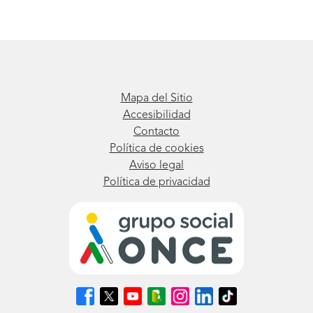
Mapa del Sitio
Accesibilidad
Contacto
Política de cookies
Aviso legal
Política de privacidad
Síguenos
Síguenos
Síguenos
Síguenos
Síguenos
Síguenos
Síguenos
en
en
en
en
en
en
en