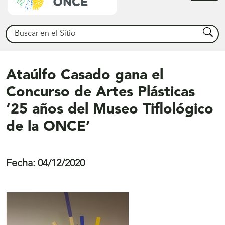
princ
Buscar
Busca
Ataúlfo Casado gana el
Concurso de Artes Plásticas
‘25 años del Museo Tiflológico
de la ONCE’
Fecha:
04/12/2020