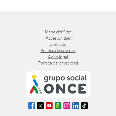
Mapa del Sitio
Accesibilidad
Contacto
Política de cookies
Aviso legal
Política de privacidad
Síguenos
Síguenos
Síguenos
Síguenos
Síguenos
Síguenos
Síguenos
en
en
en
en
en
en
en
Facebook
X
Youtube
nuestro
Instagram
LinkedIn
TikTok