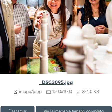
_DSC3095.jpg
image/jpeg
1500x1000
224.0 KB
Descargar
Ver la imagen a tamaño completo