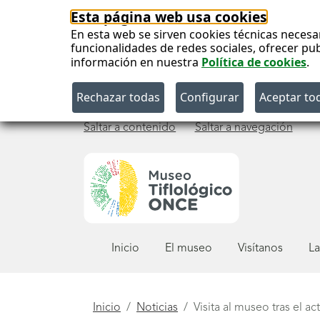
Esta página web usa cookies
En esta web se sirven cookies técnicas necesa
funcionalidades de redes sociales, ofrecer pu
información en nuestra
Política de cookies
.
Saltar a contenido
Saltar a navegación
Menú
Inicio
El museo
Visítanos
La
principal
Está
Inicio
Noticias
Visita al museo tras el 