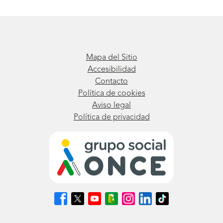
Mapa del Sitio
Accesibilidad
Contacto
Política de cookies
Aviso legal
Política de privacidad
Síguenos
Síguenos
Síguenos
Síguenos
Síguenos
Síguenos
Síguenos
en
en
en
en
en
en
en
Facebook
X
Youtube
nuestro
Instagram
LinkedIn
TikTok