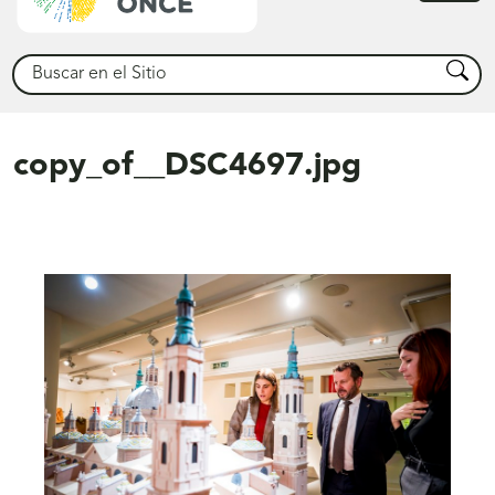
princ
Buscar
Busca
copy_of__DSC4697.jpg