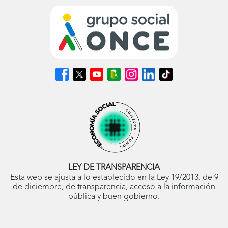
Síguenos
Síguenos
Síguenos
Síguenos
Síguenos
Síguenos
Síguenos
en
en
en
en
en
en
en
Facebook
X
Youtube
nuestro
Instagram
LinkedIn
TikTok
(se
(se
(se
Blog
(se
(se
(se
abrirá
abrirá
abrirá
ONCE
abrirá
abrirá
abrirá
en
en
en
(se
en
en
en
ventana
ventana
ventana
abrirá
ventana
ventana
ventana
nueva)
nueva)
nueva)
en
nueva)
nueva)
nueva)
ventana
nueva)
LEY DE TRANSPARENCIA
Esta web se ajusta a lo establecido en la Ley 19/2013, de 9
de diciembre, de transparencia, acceso a la información
pública y buen gobierno.