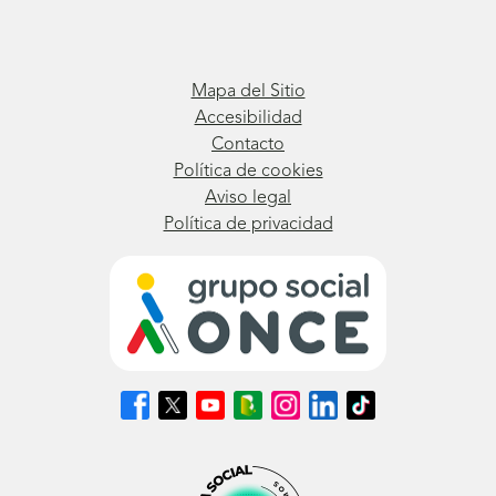
Mapa del Sitio
Accesibilidad
Contacto
Política de cookies
Aviso legal
Política de privacidad
Síguenos
Síguenos
Síguenos
Síguenos
Síguenos
Síguenos
Síguenos
en
en
en
en
en
en
en
Facebook
X
Youtube
nuestro
Instagram
LinkedIn
TikTok
(se
(se
(se
Blog
(se
(se
(se
abrirá
abrirá
abrirá
ONCE
abrirá
abrirá
abrirá