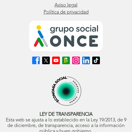
Aviso legal
Política de privacidad
Síguenos
Síguenos
Síguenos
Síguenos
Síguenos
Síguenos
Síguenos
en
en
en
en
en
en
en
Facebook
X
Youtube
nuestro
Instagram
LinkedIn
TikTok
(se
(se
(se
Blog
(se
(se
(se
abrirá
abrirá
abrirá
ONCE
abrirá
abrirá
abrirá
en
en
en
(se
en
en
en
ventana
ventana
ventana
abrirá
ventana
ventana
ventana
nueva)
nueva)
nueva)
en
nueva)
nueva)
nueva)
ventana
nueva)
LEY DE TRANSPARENCIA
Esta web se ajusta a lo establecido en la Ley 19/2013, de 9
de diciembre, de transparencia, acceso a la información
pública y buen gobierno.