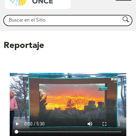
princ
Buscar
Busca
Reportaje