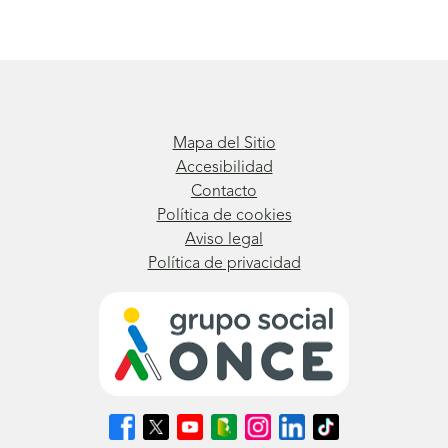
Mapa del Sitio
Accesibilidad
Contacto
Política de cookies
Aviso legal
Política de privacidad
Síguenos
Síguenos
Síguenos
Síguenos
Síguenos
Síguenos
Síguenos
en
en
en
en
en
en
en