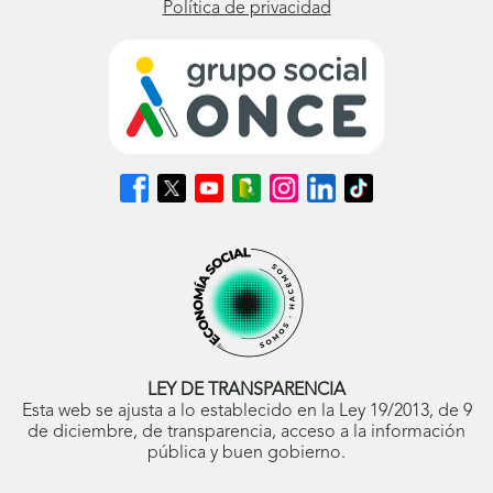
Política de privacidad
Síguenos
Síguenos
Síguenos
Síguenos
Síguenos
Síguenos
Síguenos
en
en
en
en
en
en
en
Facebook
X
Youtube
nuestro
Instagram
LinkedIn
TikTok
(se
(se
(se
Blog
(se
(se
(se
abrirá
abrirá
abrirá
ONCE
abrirá
abrirá
abrirá
en
en
en
(se
en
en
en
ventana
ventana
ventana
abrirá
ventana
ventana
ventana
nueva)
nueva)
nueva)
en
nueva)
nueva)
nueva)
ventana
nueva)
LEY DE TRANSPARENCIA
Esta web se ajusta a lo establecido en la Ley 19/2013, de 9
de diciembre, de transparencia, acceso a la información
pública y buen gobierno.