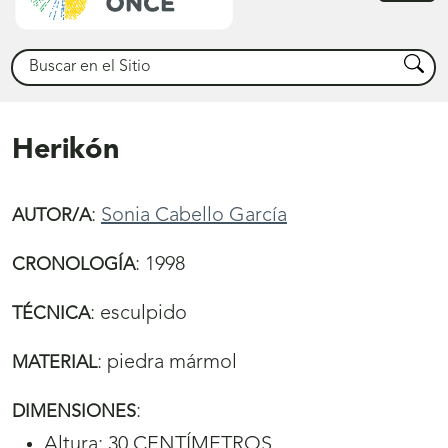
princ
Buscar
Busca
Herikón
:
Sonia Cabello García
AUTOR/A
:
1998
CRONOLOGÍA
:
esculpido
TÉCNICA
:
piedra mármol
MATERIAL
:
DIMENSIONES
Altura: 30 CENTÍMETROS