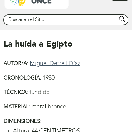
princ
Buscar
Busca
La huída a Egipto
:
Miguel Detrell Díaz
AUTOR/A
:
1980
CRONOLOGÍA
:
fundido
TÉCNICA
:
metal bronce
MATERIAL
:
DIMENSIONES
Altura: 44 CENTÍMETROS