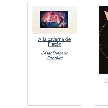
A la caverna de
Platón
César Delgado
González
H