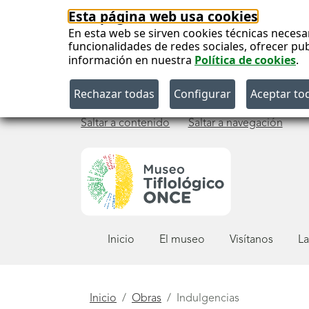
Esta página web usa cookies
En esta web se sirven cookies técnicas necesa
funcionalidades de redes sociales, ofrecer pu
información en nuestra
Política de cookies
.
Saltar a contenido
Saltar a navegación
Menú
Inicio
El museo
Visítanos
La
principal
Está
Inicio
Obras
Indulgencias