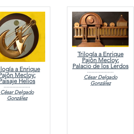
Trilogía a Enrique
Pajón Mecloy:
Palacio de los Lerdos
ilogía a Enrique
Pajón Mecloy:
César Delgado
Paisaje Helios
González
César Delgado
González