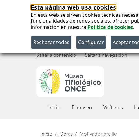
Esta página web usa cookies
En esta web se sirven cookies técnicas necesa
funcionalidades de redes sociales, ofrecer pu
información en nuestra
Política de cookies
.
Saltar a contenido
Saltar a navegación
Menú
Inicio
El museo
Visítanos
La
principal
Está
Inicio
Obras
Motivador braille