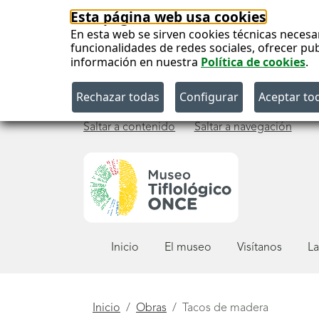
Esta página web usa cookies
En esta web se sirven cookies técnicas necesa
funcionalidades de redes sociales, ofrecer pu
información en nuestra
Política de cookies
.
Saltar a contenido
Saltar a navegación
Menú
Inicio
El museo
Visítanos
La
principal
Está
Inicio
Obras
Tacos de madera