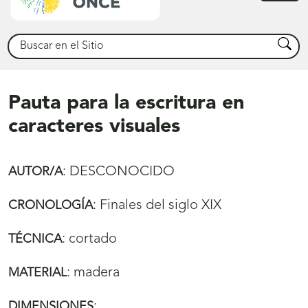
princ
Buscar
Busca
Pauta para la escritura en
caracteres visuales
:
DESCONOCIDO
AUTOR/A
:
Finales del siglo XIX
CRONOLOGÍA
:
cortado
TÉCNICA
:
madera
MATERIAL
:
DIMENSIONES