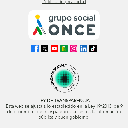
Política de privacidad
Síguenos
Síguenos
Síguenos
Síguenos
Síguenos
Síguenos
Síguenos
en
en
en
en
en
en
en
Facebook
X
Youtube
nuestro
Instagram
LinkedIn
TikTok
(se
(se
(se
Blog
(se
(se
(se
abrirá
abrirá
abrirá
ONCE
abrirá
abrirá
abrirá
en
en
en
(se
en
en
en
ventana
ventana
ventana
abrirá
ventana
ventana
ventana
nueva)
nueva)
nueva)
en
nueva)
nueva)
nueva)
ventana
nueva)
LEY DE TRANSPARENCIA
Esta web se ajusta a lo establecido en la Ley 19/2013, de 9
de diciembre, de transparencia, acceso a la información
pública y buen gobierno.