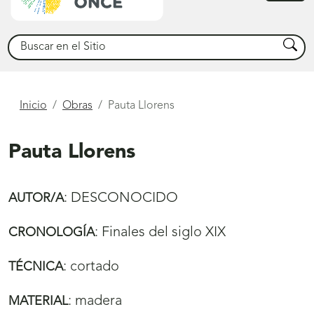
princ
Buscar
Busca
Está
Inicio
Obras
Pauta Llorens
aquí
Pauta Llorens
:
DESCONOCIDO
AUTOR/A
:
Finales del siglo XIX
CRONOLOGÍA
:
cortado
TÉCNICA
:
madera
MATERIAL