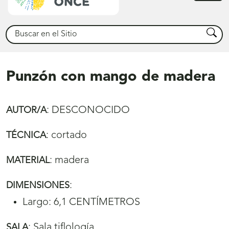
princ
Buscar
Busca
Punzón con mango de madera
:
DESCONOCIDO
AUTOR/A
:
cortado
TÉCNICA
:
madera
MATERIAL
:
DIMENSIONES
Largo: 6,1 CENTÍMETROS
:
Sala tiflología
SALA