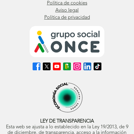
Política de cookies
Aviso legal
Política de privacidad
Síguenos
Síguenos
Síguenos
Síguenos
Síguenos
Síguenos
Síguenos
en
en
en
en
en
en
en
Facebook
X
Youtube
nuestro
Instagram
LinkedIn
TikTok
(se
(se
(se
Blog
(se
(se
(se
abrirá
abrirá
abrirá
ONCE
abrirá
abrirá
abrirá
en
en
en
(se
en
en
en
ventana
ventana
ventana
abrirá
ventana
ventana
ventana
nueva)
nueva)
nueva)
en
nueva)
nueva)
nueva)
ventana
nueva)
LEY DE TRANSPARENCIA
Esta web se ajusta a lo establecido en la Ley 19/2013, de 9
de diciembre, de transparencia, acceso a la información