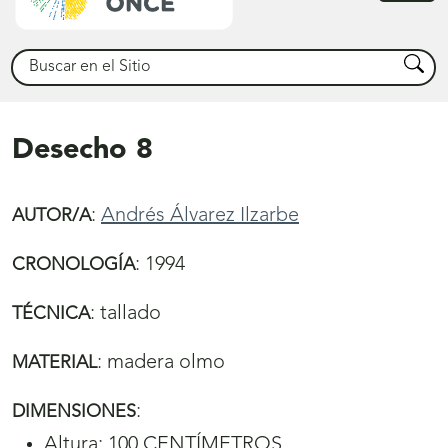
princ
Buscar
Busca
Desecho 8
:
Andrés Álvarez Ilzarbe
AUTOR/A
:
1994
CRONOLOGÍA
:
tallado
TÉCNICA
:
madera olmo
MATERIAL
:
DIMENSIONES
Altura: 100 CENTÍMETROS