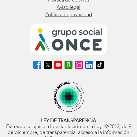
Política de cookies
Aviso legal
Política de privacidad
Síguenos
Síguenos
Síguenos
Síguenos
Síguenos
Síguenos
Síguenos
en
en
en
en
en
en
en
Facebook
X
Youtube
nuestro
Instagram
LinkedIn
TikTok
(se
(se
(se
Blog
(se
(se
(se
abrirá
abrirá
abrirá
ONCE
abrirá
abrirá
abrirá
en
en
en
(se
en
en
en
ventana
ventana
ventana
abrirá
ventana
ventana
ventana
nueva)
nueva)
nueva)
en
nueva)
nueva)
nueva)
ventana
nueva)
LEY DE TRANSPARENCIA
Esta web se ajusta a lo establecido en la Ley 19/2013, de 9
de diciembre, de transparencia, acceso a la información