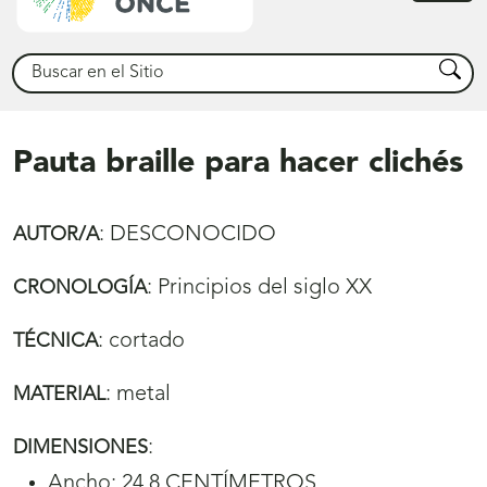
princ
Buscar
Busca
Pauta braille para hacer clichés
:
DESCONOCIDO
AUTOR/A
:
Principios del siglo XX
CRONOLOGÍA
:
cortado
TÉCNICA
:
metal
MATERIAL
:
DIMENSIONES
Ancho: 24,8 CENTÍMETROS