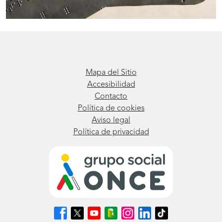
Mapa del Sitio
Accesibilidad
Contacto
Política de cookies
Aviso legal
Política de privacidad
Síguenos
Síguenos
Síguenos
Síguenos
Síguenos
Síguenos
Síguenos
en
en
en
en
en
en
en