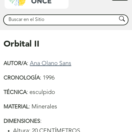
princ
Buscar
Busca
Orbital II
:
Ana Olano Sans
AUTOR/A
:
1996
CRONOLOGÍA
:
esculpido
TÉCNICA
:
Minerales
MATERIAL
:
DIMENSIONES
Altura: 20 CENTÍMETROS