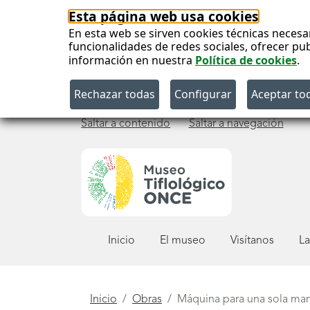
Esta página web usa cookies
En esta web se sirven cookies técnicas necesa
funcionalidades de redes sociales, ofrecer pu
información en nuestra
Política de cookies
.
Saltar a contenido
Saltar a navegación
Menú
Inicio
El museo
Visítanos
La
principal
Está
Inicio
Obras
Máquina para una sola ma