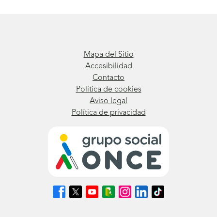
Mapa del Sitio
Accesibilidad
Contacto
Política de cookies
Aviso legal
Política de privacidad
Síguenos
Síguenos
Síguenos
Síguenos
Síguenos
Síguenos
Síguenos
en
en
en
en
en
en
en
Facebook
X
Youtube
nuestro
Instagram
LinkedIn
TikTok