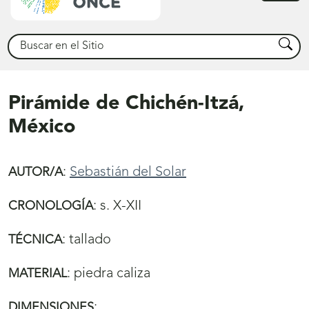
princ
Buscar
Busca
Pirámide de Chichén-Itzá,
México
:
Sebastián del Solar
AUTOR/A
:
s. X-XII
CRONOLOGÍA
:
tallado
TÉCNICA
:
piedra caliza
MATERIAL
:
DIMENSIONES