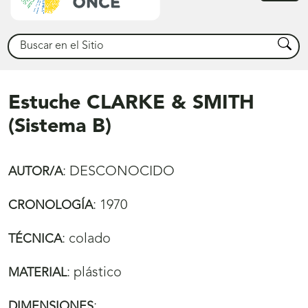
princ
Buscar
Busca
Estuche CLARKE & SMITH
(Sistema B)
:
DESCONOCIDO
AUTOR/A
:
1970
CRONOLOGÍA
:
colado
TÉCNICA
:
plástico
MATERIAL
:
DIMENSIONES