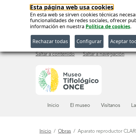
Esta página web usa cookies
En esta web se sirven cookies técnicas necesa
funcionalidades de redes sociales, ofrecer pu
información en nuestra
Política de cookies
.
Saltar a contenido
Saltar a navegación
Menú
Inicio
El museo
Visítanos
La
principal
Está
Inicio
Obras
Aparato reproductor CLAR