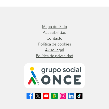
Mapa del Sitio
Accesibilidad
Contacto
Política de cookies
Aviso legal
Política de privacidad
Síguenos
Síguenos
Síguenos
Síguenos
Síguenos
Síguenos
Síguenos
en
en
en
en
en
en
en
Facebook
X
Youtube
nuestro
Instagram
LinkedIn
TikTok
(se
(se
(se
Blog
(se
(se
(se