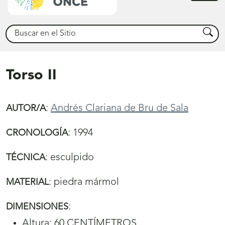
princ
Buscar
Busca
Torso II
:
Andrés Clariana de Bru de Sala
AUTOR/A
:
1994
CRONOLOGÍA
:
esculpido
TÉCNICA
:
piedra mármol
MATERIAL
:
DIMENSIONES
Altura: 60 CENTÍMETROS