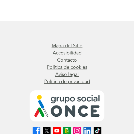
Mapa del Sitio
Accesibilidad
Contacto
Política de cookies
Aviso legal
Política de privacidad
Síguenos
Síguenos
Síguenos
Síguenos
Síguenos
Síguenos
Síguenos