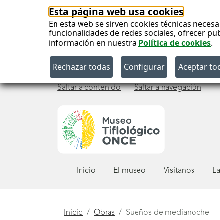
Esta página web usa cookies
En esta web se sirven cookies técnicas necesa
funcionalidades de redes sociales, ofrecer pu
información en nuestra
Política de cookies
.
Saltar a contenido
Saltar a navegación
Menú
Inicio
El museo
Visítanos
La
principal
Está
Inicio
Obras
Sueños de medianoche