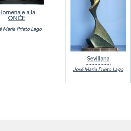
Homenaje a la
ONCE
é María Prieto Lago
Sevillana
José María Prieto Lago