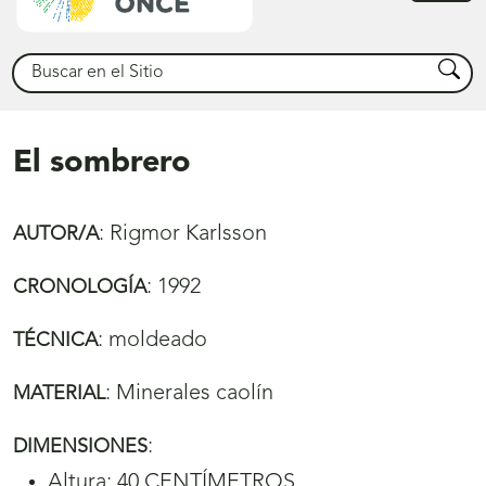
princ
Buscar
Busca
El sombrero
:
Rigmor Karlsson
AUTOR/A
:
1992
CRONOLOGÍA
:
moldeado
TÉCNICA
:
Minerales caolín
MATERIAL
:
DIMENSIONES
Altura: 40 CENTÍMETROS