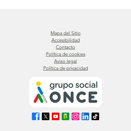
Mapa del Sitio
Accesibilidad
Contacto
Política de cookies
Aviso legal
Política de privacidad
Síguenos
Síguenos
Síguenos
Síguenos
Síguenos
Síguenos
Síguenos
en
en
en
en
en
en
en
Facebook
X
Youtube
nuestro
Instagram
LinkedIn
TikTok