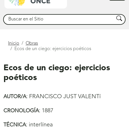
princ
Buscar
Busca
Está
Inicio
Obras
Ecos de un ciego: ejercicios poéticos
aquí
Ecos de un ciego: ejercicios
poéticos
:
FRANCISCO JUST VALENTí
AUTOR/A
:
1887
CRONOLOGÍA
:
interlínea
TÉCNICA