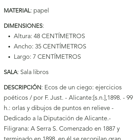
:
papel
MATERIAL
:
DIMENSIONES
Altura: 48 CENTÍMETROS
Ancho: 35 CENTÍMETROS
Largo: 7 CENTÍMETROS
:
Sala libros
SALA
:
Ecos de un ciego: ejercicios
DESCRIPCIÓN
poéticos / por F. Just. - Alicante:[s.n.],1898. - 99
h.: orlas y dibujos de puntos en relieve -
Dedicado a la Diputación de Alicante.-
Filigrana: A Serra S. Comenzado en 1887 y
terminado en 1898, en él se recopilan gran