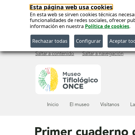
Esta página web usa cookies
En esta web se sirven cookies técnicas necesa
funcionalidades de redes sociales, ofrecer pu
información en nuestra
Política de cookies
.
Saltar a contenido
Saltar a navegación
Menú
Inicio
El museo
Visítanos
La
principal
Primer cuaderno 