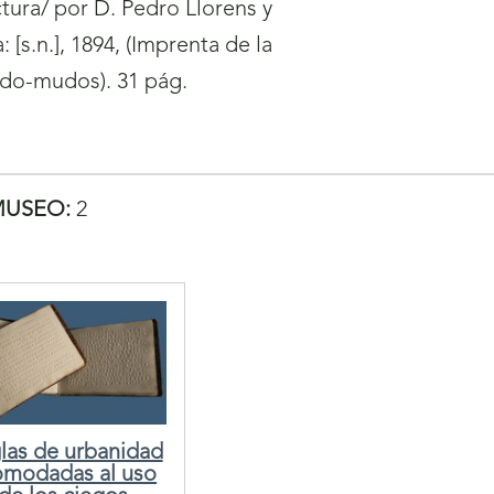
tura/ por D. Pedro Llorens y
 [s.n.], 1894, (Imprenta de la
rdo-mudos). 31 pág.
MUSEO:
2
las de urbanidad
omodadas al uso