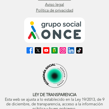
Aviso legal
Política de privacidad
Síguenos
Síguenos
Síguenos
Síguenos
Síguenos
Síguenos
Síguenos
en
en
en
en
en
en
en
Facebook
X
Youtube
nuestro
Instagram
LinkedIn
TikTok
(se
(se
(se
Blog
(se
(se
(se
abrirá
abrirá
abrirá
ONCE
abrirá
abrirá
abrirá
en
en
en
(se
en
en
en
ventana
ventana
ventana
abrirá
ventana
ventana
ventana
nueva)
nueva)
nueva)
en
nueva)
nueva)
nueva)
ventana
nueva)
LEY DE TRANSPARENCIA
Esta web se ajusta a lo establecido en la Ley 19/2013, de 9
de diciembre, de transparencia, acceso a la información