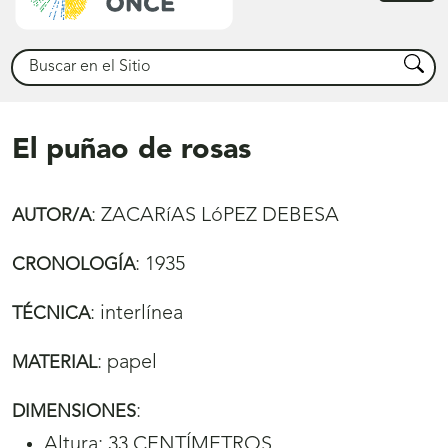
princ
Buscar
Busca
El puñao de rosas
:
ZACARíAS LóPEZ DEBESA
AUTOR/A
:
1935
CRONOLOGÍA
:
interlínea
TÉCNICA
:
papel
MATERIAL
:
DIMENSIONES
Altura: 33 CENTÍMETROS