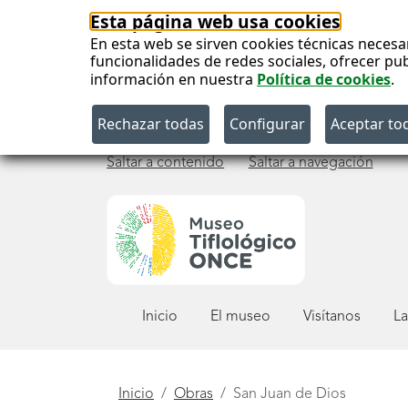
Esta página web usa cookies
En esta web se sirven cookies técnicas necesa
funcionalidades de redes sociales, ofrecer pu
información en nuestra
Política de cookies
.
Saltar a contenido
Saltar a navegación
Menú
Inicio
El museo
Visítanos
La
principal
Está
Inicio
Obras
San Juan de Dios