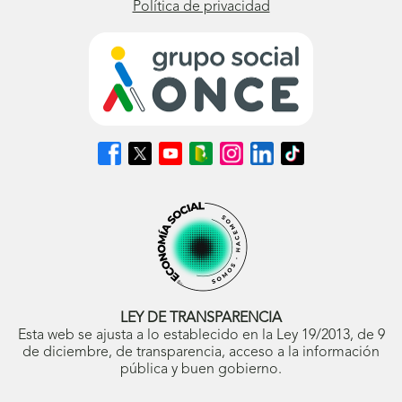
Política de privacidad
Síguenos
Síguenos
Síguenos
Síguenos
Síguenos
Síguenos
Síguenos
en
en
en
en
en
en
en
Facebook
X
Youtube
nuestro
Instagram
LinkedIn
TikTok
(se
(se
(se
Blog
(se
(se
(se
abrirá
abrirá
abrirá
ONCE
abrirá
abrirá
abrirá
en
en
en
(se
en
en
en
ventana
ventana
ventana
abrirá
ventana
ventana
ventana
nueva)
nueva)
nueva)
en
nueva)
nueva)
nueva)
ventana
nueva)
LEY DE TRANSPARENCIA
Esta web se ajusta a lo establecido en la Ley 19/2013, de 9
de diciembre, de transparencia, acceso a la información
pública y buen gobierno.