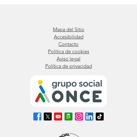
Mapa del Sitio
Accesibilidad
Contacto
Política de cookies
Aviso legal
Política de privacidad
Síguenos
Síguenos
Síguenos
Síguenos
Síguenos
Síguenos
Síguenos
en
en
en
en
en
en
en
Facebook
X
Youtube
nuestro
Instagram
LinkedIn
TikTok
(se
(se
(se
Blog
(se
(se
(se