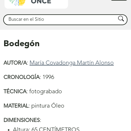
princ
Buscar
Busca
Bodegón
:
María Covadonga Martín Alonso
AUTOR/A
:
1996
CRONOLOGÍA
:
fotograbado
TÉCNICA
:
pintura Óleo
MATERIAL
:
DIMENSIONES
Altura: 65 CENTÍMETROS