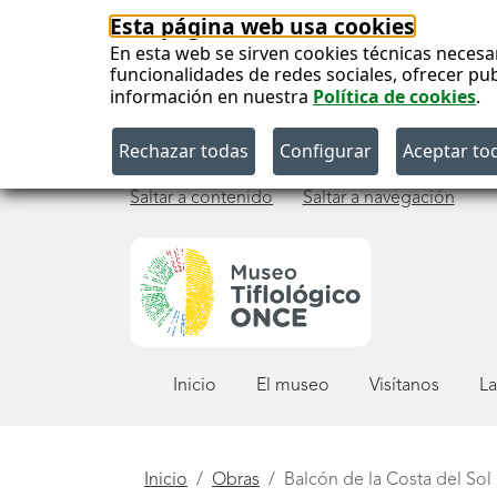
Esta página web usa cookies
En esta web se sirven cookies técnicas necesa
funcionalidades de redes sociales, ofrecer pu
información en nuestra
Política de cookies
.
Saltar a contenido
Saltar a navegación
Menú
Inicio
El museo
Visítanos
La
principal
Está
Inicio
Obras
Balcón de la Costa del Sol