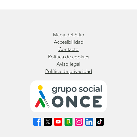
Mapa del Sitio
Accesibilidad
Contacto
Política de cookies
Aviso legal
Política de privacidad
Síguenos
Síguenos
Síguenos
Síguenos
Síguenos
Síguenos
Síguenos
en
en
en
en
en
en
en
Facebook
X
Youtube
nuestro
Instagram
LinkedIn
TikTok