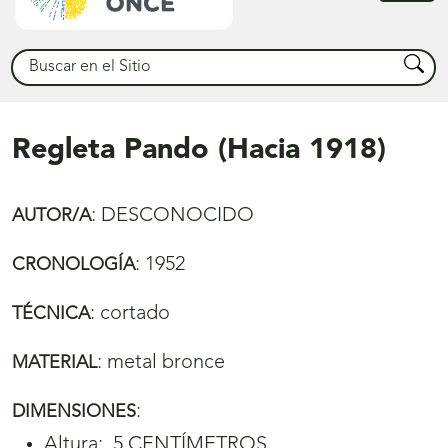
princ
Buscar
Busca
Regleta Pando (Hacia 1918)
:
DESCONOCIDO
AUTOR/A
:
1952
CRONOLOGÍA
:
cortado
TÉCNICA
:
metal bronce
MATERIAL
:
DIMENSIONES
Altura: ,5 CENTÍMETROS