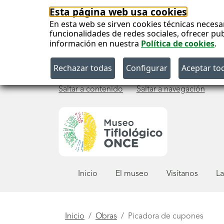
Esta página web usa cookies
En esta web se sirven cookies técnicas necesa
funcionalidades de redes sociales, ofrecer pu
información en nuestra
Política de cookies
.
Saltar a contenido
Saltar a navegación
Menú
Inicio
El museo
Visítanos
La
principal
Está
Inicio
Obras
Picadora de cupones