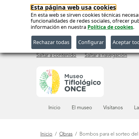
Esta página web usa cookies
En esta web se sirven cookies técnicas necesa
funcionalidades de redes sociales, ofrecer pu
información en nuestra
Política de cookies
.
Saltar a contenido
Saltar a navegación
Menú
Inicio
El museo
Visítanos
La
principal
Está
Inicio
Obras
Bombos para el sorteo del 