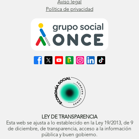
Aviso legal
Política de privacidad
Síguenos
Síguenos
Síguenos
Síguenos
Síguenos
Síguenos
Síguenos
en
en
en
en
en
en
en
Facebook
X
Youtube
nuestro
Instagram
LinkedIn
TikTok
(se
(se
(se
Blog
(se
(se
(se
abrirá
abrirá
abrirá
ONCE
abrirá
abrirá
abrirá
en
en
en
(se
en
en
en
ventana
ventana
ventana
abrirá
ventana
ventana
ventana
nueva)
nueva)
nueva)
en
nueva)
nueva)
nueva)
ventana
nueva)
LEY DE TRANSPARENCIA
Esta web se ajusta a lo establecido en la Ley 19/2013, de 9
de diciembre, de transparencia, acceso a la información
pública y buen gobierno.