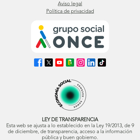
Aviso legal
Política de privacidad
Síguenos
Síguenos
Síguenos
Síguenos
Síguenos
Síguenos
Síguenos
en
en
en
en
en
en
en
Facebook
X
Youtube
nuestro
Instagram
LinkedIn
TikTok
(se
(se
(se
Blog
(se
(se
(se
abrirá
abrirá
abrirá
ONCE
abrirá
abrirá
abrirá
en
en
en
(se
en
en
en
ventana
ventana
ventana
abrirá
ventana
ventana
ventana
nueva)
nueva)
nueva)
en
nueva)
nueva)
nueva)
ventana
nueva)
LEY DE TRANSPARENCIA
Esta web se ajusta a lo establecido en la Ley 19/2013, de 9
de diciembre, de transparencia, acceso a la información
pública y buen gobierno.