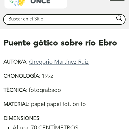
princ
Buscar
Busca
Puente gótico sobre río Ebro
:
Gregorio Martínez Ruiz
AUTOR/A
:
1992
CRONOLOGÍA
:
fotograbado
TÉCNICA
:
papel papel fot. brillo
MATERIAL
:
DIMENSIONES
Altura: 70 CENTÍMETROS