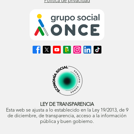
Política de privacidad
Síguenos
Síguenos
Síguenos
Síguenos
Síguenos
Síguenos
Síguenos
en
en
en
en
en
en
en
Facebook
X
Youtube
nuestro
Instagram
LinkedIn
TikTok
(se
(se
(se
Blog
(se
(se
(se
abrirá
abrirá
abrirá
ONCE
abrirá
abrirá
abrirá
en
en
en
(se
en
en
en
ventana
ventana
ventana
abrirá
ventana
ventana
ventana
nueva)
nueva)
nueva)
en
nueva)
nueva)
nueva)
ventana
nueva)
LEY DE TRANSPARENCIA
Esta web se ajusta a lo establecido en la Ley 19/2013, de 9
de diciembre, de transparencia, acceso a la información
pública y buen gobierno.