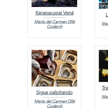
Kerapacupai Vená
L
María del Carmen Ollé
Mar
Coderch
Tra
Sigue palpitando
Mar
María del Carmen Ollé
Coderch