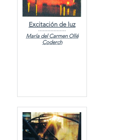
Excitación de luz
María del Carmen Ollé
Coderch