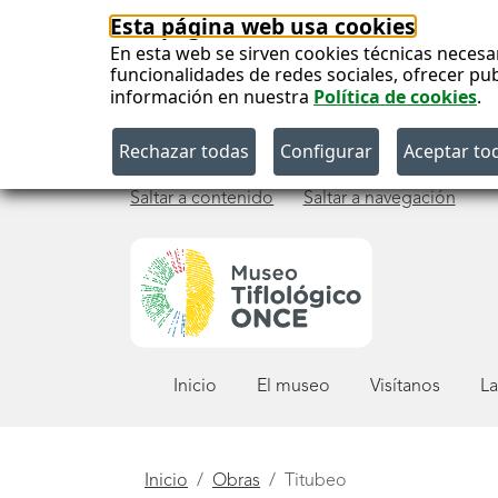
Esta página web usa cookies
En esta web se sirven cookies técnicas necesa
funcionalidades de redes sociales, ofrecer pu
información en nuestra
Política de cookies
.
Saltar a contenido
Saltar a navegación
Menú
Inicio
El museo
Visítanos
La
principal
Está
Inicio
Obras
Titubeo