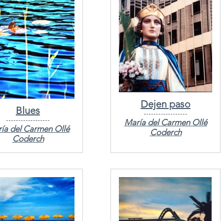
Dejen paso
Blues
María del Carmen Ollé
ía del Carmen Ollé
Coderch
Coderch