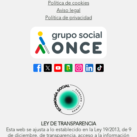
Política de cookies
Aviso legal
Política de privacidad
Síguenos
Síguenos
Síguenos
Síguenos
Síguenos
Síguenos
Síguenos
en
en
en
en
en
en
en
Facebook
X
Youtube
nuestro
Instagram
LinkedIn
TikTok
(se
(se
(se
Blog
(se
(se
(se
abrirá
abrirá
abrirá
ONCE
abrirá
abrirá
abrirá
en
en
en
(se
en
en
en
ventana
ventana
ventana
abrirá
ventana
ventana
ventana
nueva)
nueva)
nueva)
en
nueva)
nueva)
nueva)
ventana
nueva)
LEY DE TRANSPARENCIA
Esta web se ajusta a lo establecido en la Ley 19/2013, de 9
de diciembre, de transparencia, acceso a la información