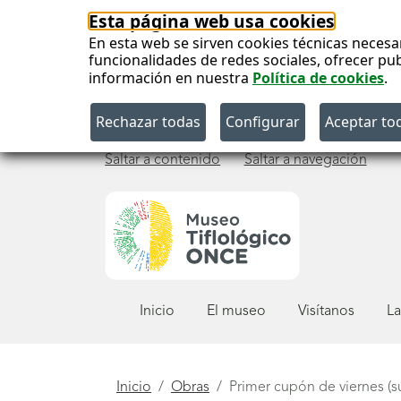
Esta página web usa cookies
En esta web se sirven cookies técnicas necesa
funcionalidades de redes sociales, ofrecer pu
información en nuestra
Política de cookies
.
Saltar a contenido
Saltar a navegación
Menú
Inicio
El museo
Visítanos
La
principal
Está
Inicio
Obras
Primer cupón de viernes (s