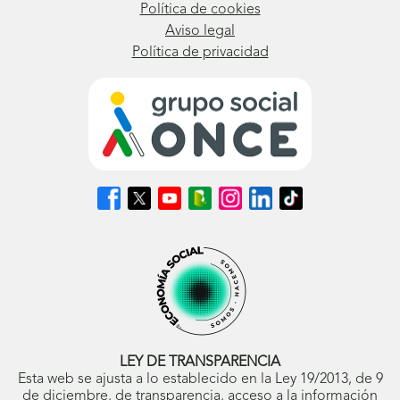
Política de cookies
Aviso legal
Política de privacidad
Síguenos
Síguenos
Síguenos
Síguenos
Síguenos
Síguenos
Síguenos
en
en
en
en
en
en
en
Facebook
X
Youtube
nuestro
Instagram
LinkedIn
TikTok
(se
(se
(se
Blog
(se
(se
(se
abrirá
abrirá
abrirá
ONCE
abrirá
abrirá
abrirá
en
en
en
(se
en
en
en
ventana
ventana
ventana
abrirá
ventana
ventana
ventana
nueva)
nueva)
nueva)
en
nueva)
nueva)
nueva)
ventana
nueva)
LEY DE TRANSPARENCIA
Esta web se ajusta a lo establecido en la Ley 19/2013, de 9
de diciembre, de transparencia, acceso a la información