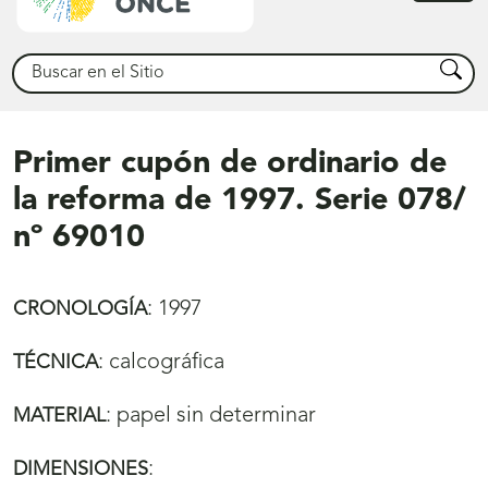
princ
Buscar
Busca
Primer cupón de ordinario de
la reforma de 1997. Serie 078/
nº 69010
:
1997
CRONOLOGÍA
:
calcográfica
TÉCNICA
:
papel sin determinar
MATERIAL
:
DIMENSIONES