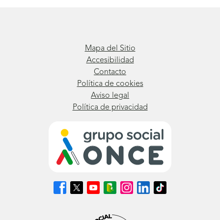
Mapa del Sitio
Accesibilidad
Contacto
Política de cookies
Aviso legal
Política de privacidad
Síguenos
Síguenos
Síguenos
Síguenos
Síguenos
Síguenos
Síguenos
en
en
en
en
en
en
en
Facebook
X
Youtube
nuestro
Instagram
LinkedIn
TikTok
(se
(se
(se
Blog
(se
(se
(se