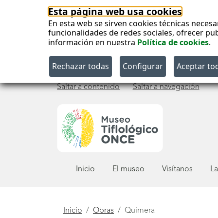
Esta página web usa cookies
En esta web se sirven cookies técnicas necesa
funcionalidades de redes sociales, ofrecer pu
información en nuestra
Política de cookies
.
Saltar a contenido
Saltar a navegación
Menú
Inicio
El museo
Visítanos
La
principal
Está
Inicio
Obras
Quimera