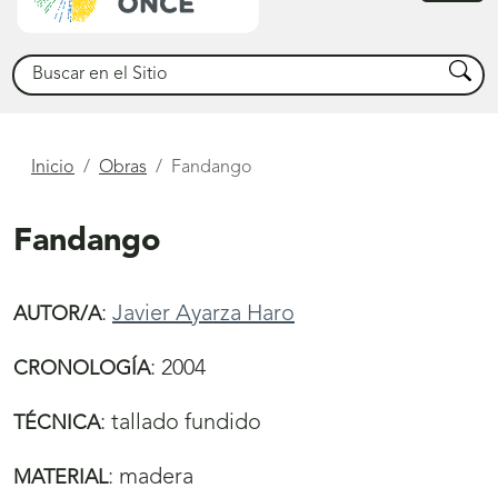
princ
Buscar
Busca
Está
Inicio
Obras
Fandango
aquí
Fandango
:
Javier Ayarza Haro
AUTOR/A
:
2004
CRONOLOGÍA
:
tallado
fundido
TÉCNICA
:
madera
MATERIAL