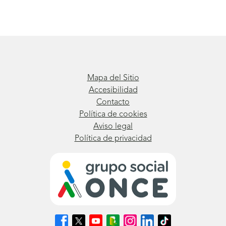
Mapa del Sitio
Accesibilidad
Contacto
Política de cookies
Aviso legal
Política de privacidad
Síguenos
Síguenos
Síguenos
Síguenos
Síguenos
Síguenos
Síguenos